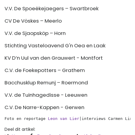
V.V. De Spoeëkejaegers – Swartbroek
CV De Vöskes – Meerlo
V.V. de Sjaopsköp – Horn
Stichting Vasteloavend G'n Oea en Laak
KV D’n Uul van den Grauwert - Montfort
C.V. de Foekepotters – Grathem
Bacchusklup Remunj – Roermond
V.V. de Tuinhagedisse - Leeuwen
C.V. De Narre-Kappen - Gerwen
Foto en reportage 
Leon van Lier
|interviews Carmen Linn
Deel dit artikel: