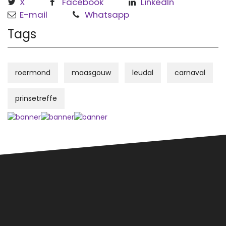
X
Facebook
LinkedIn
E-mail
Whatsapp
Tags
roermond
maasgouw
leudal
carnaval
prinsetreffe