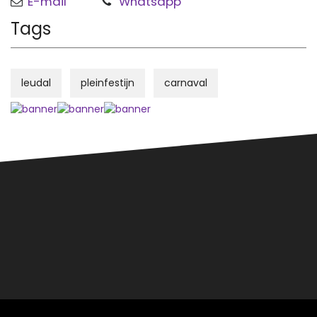
E-mail
Whatsapp
Tags
leudal
pleinfestijn
carnaval