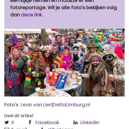
een kijkje nemen en maakte er een
fotoreportage. Wil je alle foto's bekijken volg
dan
deze link
.
Previous
Next
Foto's
Leon van Lier
|
DeltaLimburg.nl
Deel dit artikel:
X
Facebook
LinkedIn