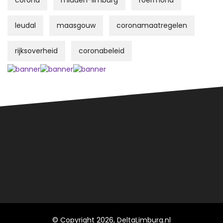
corona
midden-limburg
roermond
leudal
maasgouw
coronamaatregelen
rijksoverheid
coronabeleid
© Copyright 2026, DeltaLimburg.nl