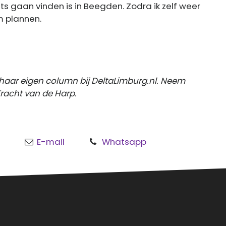
s gaan vinden is in Beegden. Zodra ik zelf weer
m plannen.
 haar eigen column bij DeltaLimburg.nl. Neem
racht van de Harp.
E-mail
Whatsapp
o
al