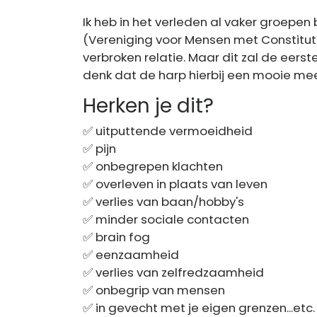
Ik heb in het verleden al vaker groepe
(Vereniging voor Mensen met Constitu
verbroken relatie. Maar dit zal de eers
denk dat de harp hierbij een mooie mee
Herken je dit?
✅️ uitputtende vermoeidheid
✅ ️pijn
✅ ️onbegrepen klachten
✅ ️overleven in plaats van leven
✅️ verlies van baan/hobby's
✅️ minder sociale contacten
✅ b️rain fog
✅️ eenzaamheid
✅️ verlies van zelfredzaamheid
✅ ️onbegrip van mensen
✅️ in gevecht met je eigen grenzen...etc.