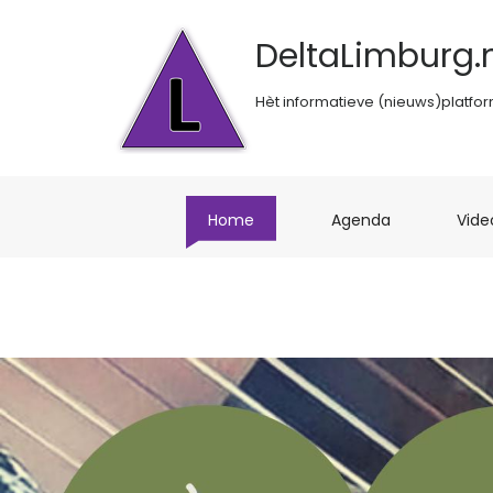
DeltaLimburg.n
Hèt informatieve (nieuws)platfo
(current)
(current)
Home
Agenda
Vide