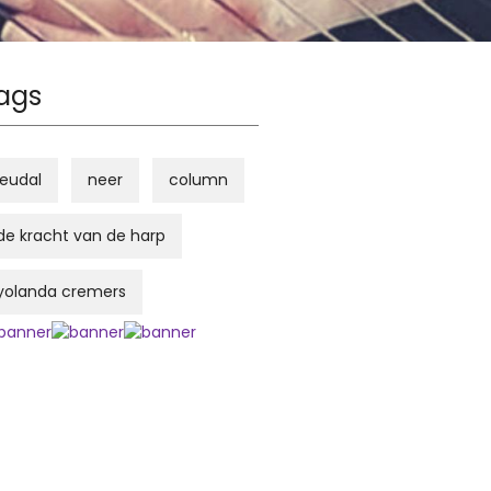
ags
leudal
neer
column
de kracht van de harp
yolanda cremers