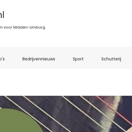
l
rm voor Midden-Limburg.
(current)
(current)
(current)
(curr
o's
Bedrijvennieuws
Sport
Schutterij