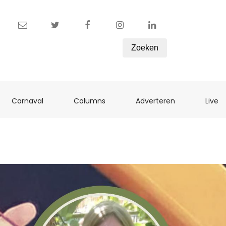
Zoeken
ent)
(current)
(current)
(current)
(c
Carnaval
Columns
Adverteren
Live