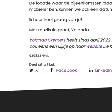
De locatie waar de bijeenkomsten plaat
mobieler ben, kunnen we ook een datu
Ik hoor heel graag van je!
Met muzikale groet, Yolanda
Yolanda Cremers
heeft sinds april 2022
ook eens een kijkje op haar
website
De K
030523/HvL
Deel dit artikel:
X
Facebook
LinkedIn
Over
Regi
Hèt informatieve (nieuws)platform
Leud
voor Roermond, Leudal en