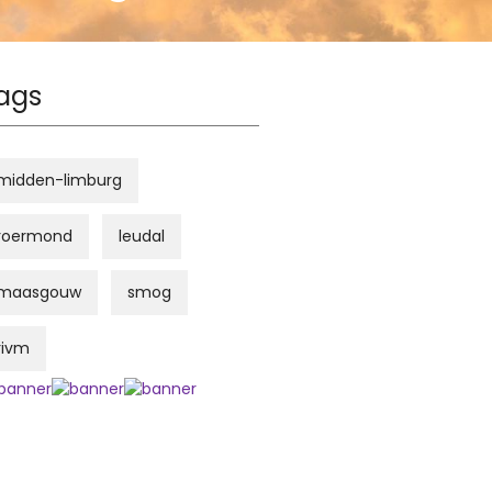
ags
midden-limburg
roermond
leudal
maasgouw
smog
rivm