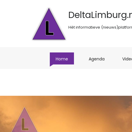
DeltaLimburg.n
Hèt informatieve (nieuws)platfo
(current)
(current)
Home
Agenda
Vide