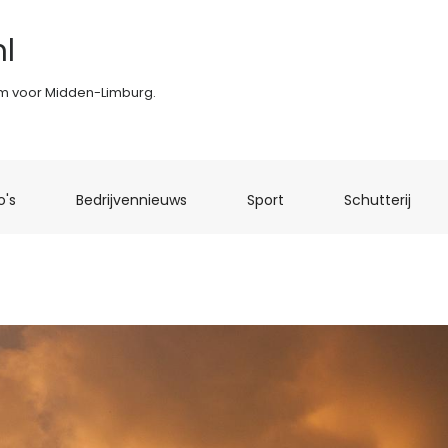
l
rm voor Midden-Limburg.
(current)
(current)
(current)
(curr
o's
Bedrijvennieuws
Sport
Schutterij