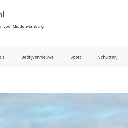
l
rm voor Midden-Limburg.
(current)
(current)
(current)
(curr
o's
Bedrijvennieuws
Sport
Schutterij