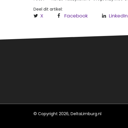
Deel dit artikel:
X
Facebook
LinkedIn
Over
Regi
Hèt informatieve (nieuws)platform
Leud
voor Roermond, Leudal en
Maasgouw.
Roe
Maa
© Copyright 2026, DeltaLimburg.nl