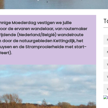
T
onnige Moederdag vestigen we jullie
oor de ervaren wandelaar, van routemaker
rijdende (Nederland/België) wandelroute
 door de natuurgebieden Kettingdijk, het
Luysen en de Stramprooierheide met start-
Weert).