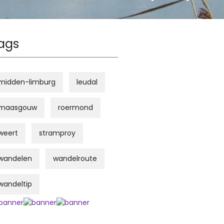
ags
midden-limburg
leudal
maasgouw
roermond
weert
stramproy
wandelen
wandelroute
wandeltip