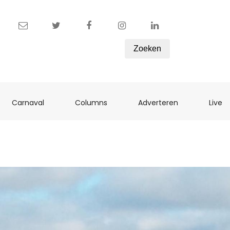
Zoeken
ent)
(current)
(current)
(current)
(c
Carnaval
Columns
Adverteren
Live