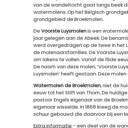
van de wandeltocht gaat langs beek 
watermolens. Op het Belgisch grondge
grondgebied de Broekmolen.
De
Voorste Luysmolen
is een watermol
jaar gelegen aan de Abeek. De benaming
werd overgedragen op de twee in het 
de molenaarsfamilies. De Voorste Luysm
om lakens te vollen. Vanaf de 19de eeu
De naam van deze molen, ‘Voorste Luysm
Luysmolen’ heeft gestaan. Deze molen d
Watermolen de Broekmolen
, niet de h
eeuw tot het Stift van Thorn. De huidig
pastoor Engels eigenaar van de Broek
eigenaar wisselde. In 1868 kreeg de mol
schuur gebouwd die daarvoor bij een ke
Extra informatie
- een deel van de wa