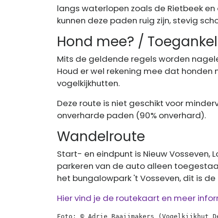
langs waterlopen zoals de Rietbeek en 
kunnen deze paden ruig zijn, stevig scho
Hond mee? / Toegankeli
Mits de geldende regels worden nagelee
Houd er wel rekening mee dat honden n
vogelkijkhutten.
Deze route is niet geschikt voor mind
onverharde paden (90% onverhard).
Wandelroute
Start- en eindpunt is Nieuw Vosseven, L
parkeren van de auto alleen toegestaa
het bungalowpark 't Vosseven, dit is d
Hier vind je de routekaart en meer inf
Foto: © Adrie Raaijmakers (Vogelkijkhut D