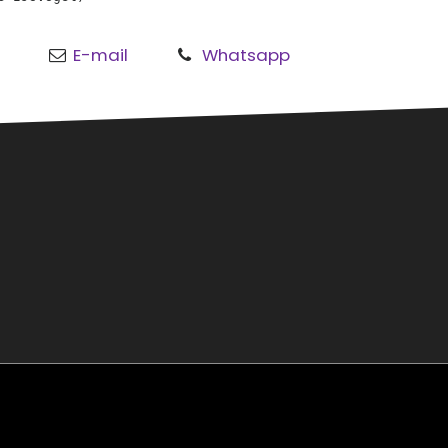
E-mail
Whatsapp
o
al
rmond
sgouw