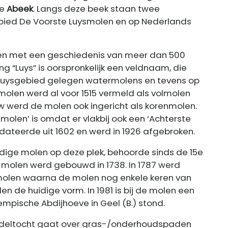
de
Abeek
. Langs deze beek staan twee
bied De Voorste Luysmolen en op Nederlands
en met een geschiedenis van meer dan 500
 “Luys” is oorspronkelijk een veldnaam, die
Luysgebied gelegen watermolens en tevens op
olen werd al voor 1515 vermeld als volmolen
w werd de molen ook ingericht als korenmolen.
olen’ is omdat er vlakbij ook een ‘Achterste
ateerde uit 1602 en werd in 1926 afgebroken.
uidige molen op deze plek, behoorde sinds de 15e
e molen werd gebouwd in 1738. In 1787 werd
molen waarna de molen nog enkele keren van
en de huidige vorm. In 1981 is bij de molen een
mpische Abdijhoeve in Geel (B.) stond.
ndeltocht gaat over gras-/onderhoudspaden