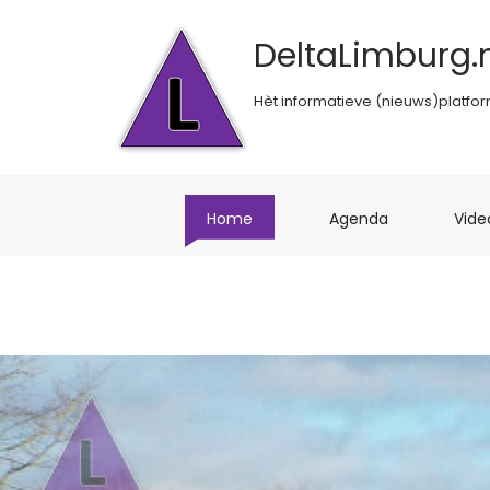
DeltaLimburg.n
Hèt informatieve (nieuws)platfo
(current)
(current)
Home
Agenda
Vide