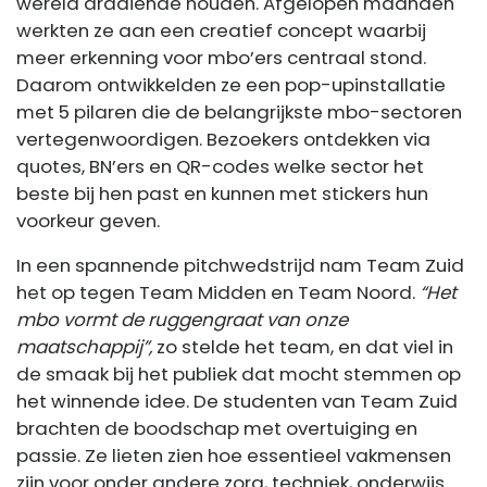
wereld draaiende houden. Afgelopen maanden
werkten ze aan een creatief concept waarbij
meer erkenning voor mbo’ers centraal stond.
Daarom ontwikkelden ze een pop-upinstallatie
met 5 pilaren die de belangrijkste mbo-sectoren
vertegenwoordigen. Bezoekers ontdekken via
quotes, BN’ers en QR-codes welke sector het
beste bij hen past en kunnen met stickers hun
voorkeur geven.
In een spannende pitchwedstrijd nam Team Zuid
het op tegen Team Midden en Team Noord.
“Het
mbo vormt de ruggengraat van onze
maatschappij”,
zo stelde het team, en dat viel in
de smaak bij het publiek dat mocht stemmen op
het winnende idee. De studenten van Team Zuid
brachten de boodschap met overtuiging en
passie. Ze lieten zien hoe essentieel vakmensen
zijn voor onder andere zorg, techniek, onderwijs