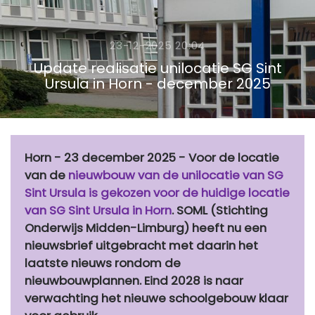
23-12-2025 20:04
Update realisatie unilocatie SG Sint
Ursula in Horn - december 2025
Horn - 23 december 2025 - Voor de locatie
van de
nieuwbouw van de unilocatie van SG
Sint Ursula is gekozen voor de huidige locatie
van SG Sint Ursula in Horn
. SOML (Stichting
Onderwijs Midden-Limburg) heeft nu een
nieuwsbrief uitgebracht met daarin het
laatste nieuws rondom de
nieuwbouwplannen. Eind 2028 is naar
verwachting het nieuwe schoolgebouw klaar