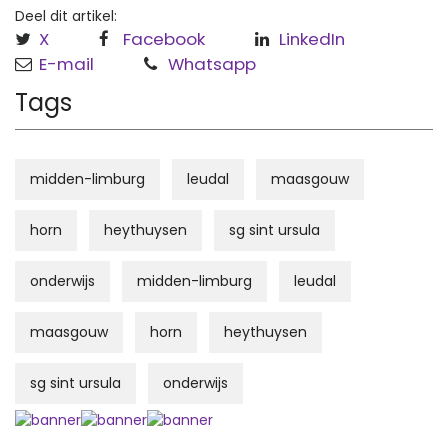
Deel dit artikel:
X
Facebook
LinkedIn
E-mail
Whatsapp
Tags
midden-limburg
leudal
maasgouw
horn
heythuysen
sg sint ursula
onderwijs
midden-limburg
leudal
maasgouw
horn
heythuysen
sg sint ursula
onderwijs