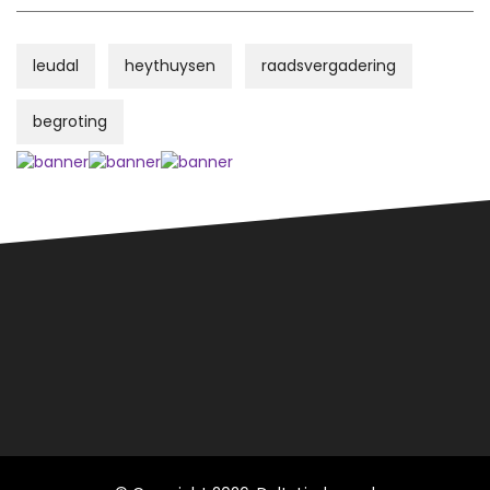
leudal
heythuysen
raadsvergadering
begroting