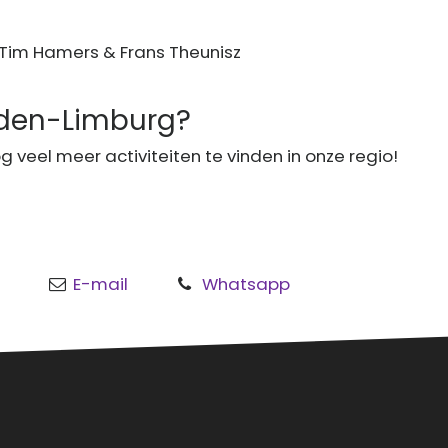
, Tim Hamers & Frans Theunisz
idden-Limburg?
og veel meer activiteiten te vinden in onze regio!
E-mail
Whatsapp
o
al