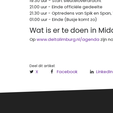
19.30 uur - Start sleuteloverdracht
21.00 uur - Einde officiële gedeelte
21.30 uur - Optredens van Spik en Span
01.00 uur - Einde (Busje komt zo)
Wat is er te doen in M
Op
www.deltalimburg.nl/agenda
zijn n
Deel dit artikel:
X
Facebook
LinkedIn
Over
Regi
Hèt informatieve (nieuws)platform
Leud
voor Roermond, Leudal en