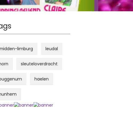
ags
midden-limburg
leudal
horn
sleuteloverdracht
buggenum
haelen
nunhem