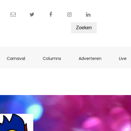
Zoeken
ent)
(current)
(current)
(current)
(c
Carnaval
Columns
Adverteren
Live