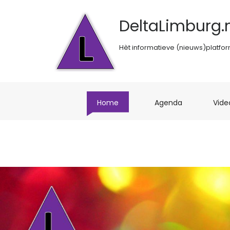
DeltaLimburg.n
Hèt informatieve (nieuws)platfo
(current)
(current)
Home
Agenda
Vide