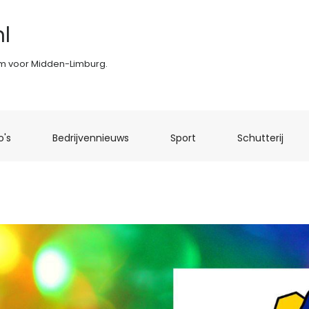
l
rm voor Midden-Limburg.
(current)
(current)
(current)
(curr
o's
Bedrijvennieuws
Sport
Schutterij