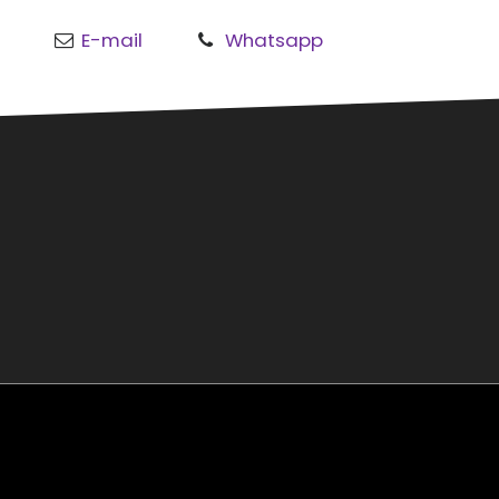
E-mail
Whatsapp
o
al
rmond
sgouw