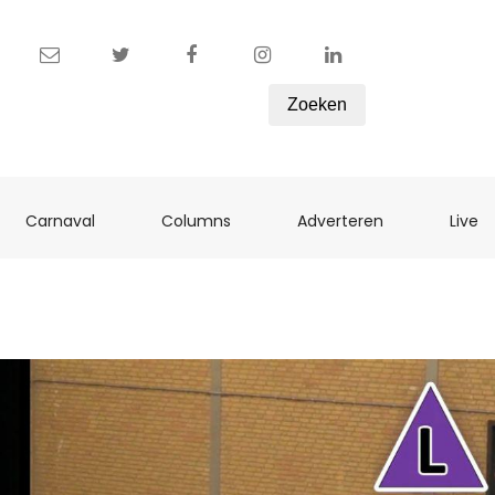
Zoeken
ent)
(current)
(current)
(current)
(c
Carnaval
Columns
Adverteren
Live