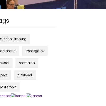
ags
midden-limburg
roermond
maasgouw
leudal
roerdalen
sport
pickleball
posterholt