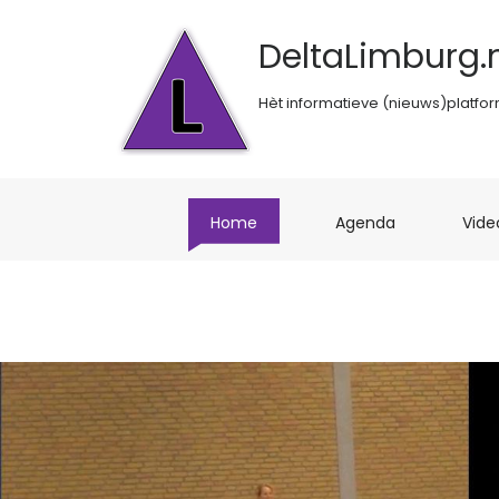
DeltaLimburg.n
Hèt informatieve (nieuws)platfo
(current)
(current)
Home
Agenda
Vide