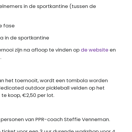
deelnemers in de sportkantine (tussen de
le fase
la in de sportkantine
rnooi zijn na afloop te vinden op
de website
en
.
van het toernooit, wordt een tombola worden
edicated outdoor pickleball velden op het
 te koop, €2,50 per lot.
4 personen van PPR-coach Steffie Venneman.
n ticket voor een 3 uur durende workshop voor 4