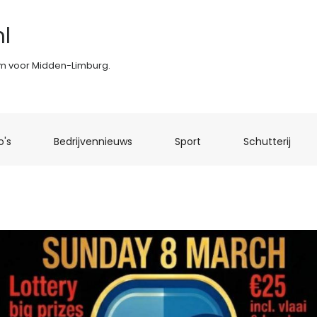
l
rm voor Midden-Limburg.
(current)
(current)
(current)
(curr
o's
Bedrijvennieuws
Sport
Schutterij