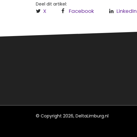
Deel dit artikel:
X
Facebook
LinkedIn
Over
Regi
Hèt informatieve (nieuws)platform
Leud
voor Roermond, Leudal en
Maasgouw.
Roe
Maa
© Copyright 2026, DeltaLimburg.nl