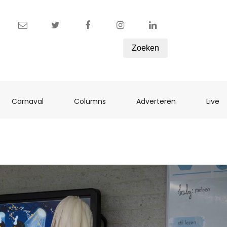
Zoeken
ent)
(current)
(current)
(current)
(c
Carnaval
Columns
Adverteren
Live