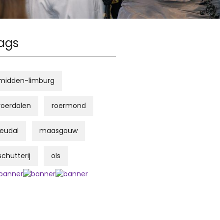
ags
midden-limburg
roerdalen
roermond
leudal
maasgouw
schutterij
ols