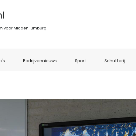
l
rm voor Midden-Limburg.
(current)
(current)
(current)
(curr
o's
Bedrijvennieuws
Sport
Schutterij