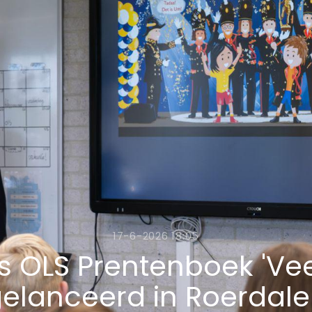
17-6-2026 18:05
 OLS Prentenboek 'Ve
elanceerd in Roerdal