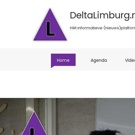
DeltaLimburg.n
Hèt informatieve (nieuws)platfo
(current)
(current)
Home
Agenda
Vide