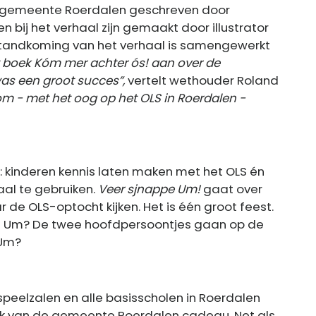
e gemeente Roerdalen geschreven door
n bij het verhaal zijn gemaakt door illustrator
tstandkoming van het verhaal is samengewerkt
 boek Kóm mer achter ós! aan over de
as een groot succes”,
vertelt wethouder Roland
 - met het oog op het OLS in Roerdalen -
: kinderen kennis laten maken met het OLS én
al te gebruiken.
Veer sjnappe Um!
gaat over
de OLS-optocht kijken. Het is één groot feest.
 Um? De twee hoofdpersoontjes gaan op de
 Um?
speelzalen en alle basisscholen in Roerdalen
ek van de gemeente Roerdalen cadeau. Net als