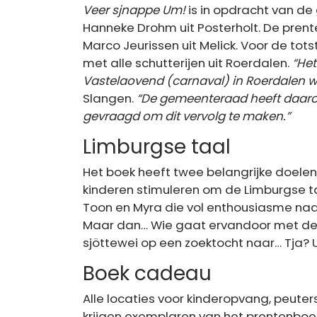
Veer sjnappe Um!
is in opdracht van d
Hanneke Drohm uit Posterholt. De prente
Marco Jeurissen uit Melick. Voor de to
met alle schutterijen uit Roerdalen.
“Het
Vastelaovend (carnaval) in Roerdalen w
Slangen.
“De gemeenteraad heeft daarom
gevraagd om dit vervolg te maken.”
Limburgse taal
Het boek heeft twee belangrijke doelen
kinderen stimuleren om de Limburgse ta
Toon en Myra die vol enthousiasme naar 
Maar dan… Wie gaat ervandoor met de
sjöttewei op een zoektocht naar… Tja?
Boek cadeau
Alle locaties voor kinderopvang, peuter
krijgen exemplaren van het prentenbo