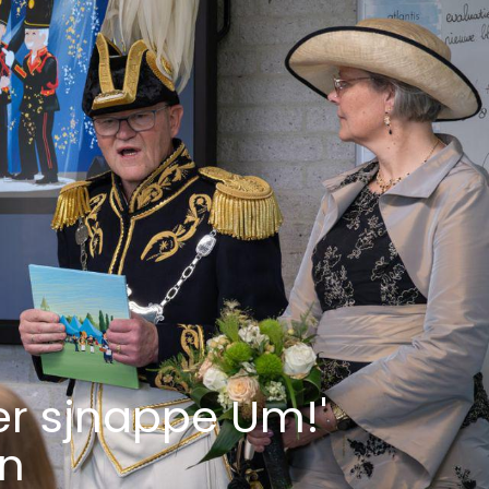
er sjnappe Um!'
en