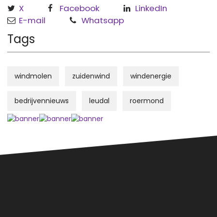
X
Facebook
LinkedIn
E-mail
Whatsapp
Tags
windmolen
zuidenwind
windenergie
bedrijvennieuws
leudal
roermond