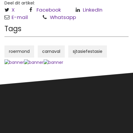
Deel dit artikel:
X
Facebook
LinkedIn
E-mail
Whatsapp
Tags
roermond
carnaval
sjtasiefestasie