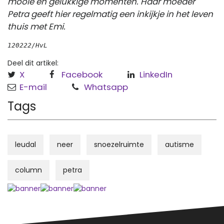
mooie en gelukkige momenten. Haar moeder
Petra geeft hier regelmatig een inkijkje in het leven
thuis met Emi.
120222/HvL
Deel dit artikel:
X
Facebook
LinkedIn
E-mail
Whatsapp
Tags
leudal
neer
snoezelruimte
autisme
column
petra