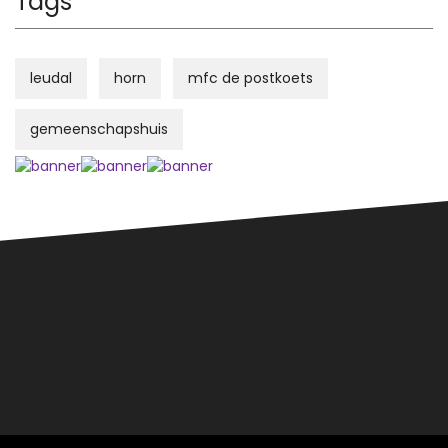
Tags
leudal
horn
mfc de postkoets
gemeenschapshuis