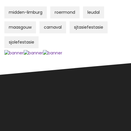
midden-limburg
roermond
leudal
maasgouw
carnaval
sjtasiefestasie
sjolefestasie