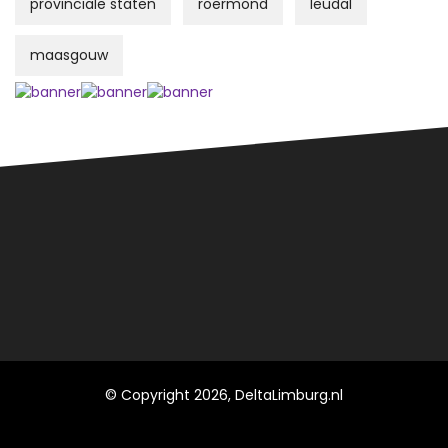
provinciale staten
roermond
leudal
maasgouw
© Copyright 2026, DeltaLimburg.nl