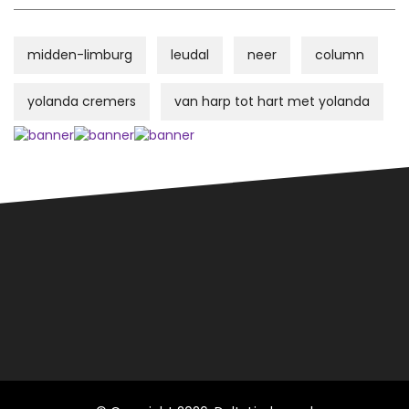
midden-limburg
leudal
neer
column
yolanda cremers
van harp tot hart met yolanda