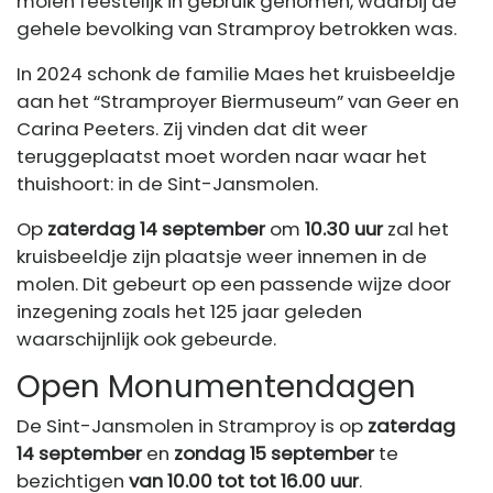
molen feestelijk in gebruik genomen, waarbij de
gehele bevolking van Stramproy betrokken was.
In 2024 schonk de familie Maes het kruisbeeldje
aan het “Stramproyer Biermuseum” van Geer en
Carina Peeters. Zij vinden dat dit weer
teruggeplaatst moet worden naar waar het
thuishoort: in de Sint-Jansmolen.
Op
zaterdag 14 september
om
10.30 uur
zal het
kruisbeeldje zijn plaatsje weer innemen in de
molen. Dit gebeurt op een passende wijze door
inzegening zoals het 125 jaar geleden
waarschijnlijk ook gebeurde.
Open Monumentendagen
De Sint-Jansmolen in Stramproy is op
zaterdag
14 september
en
zondag 15 september
te
bezichtigen
van
10.00 tot tot 16.00 uur
.