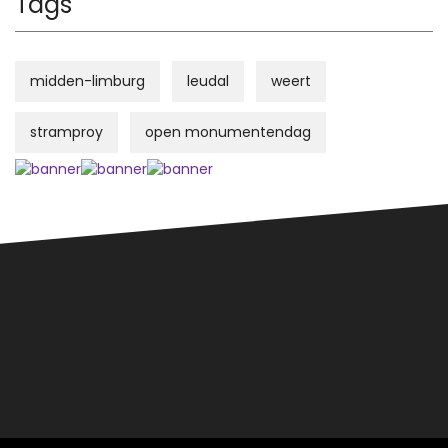
Tags
midden-limburg
leudal
weert
stramproy
open monumentendag