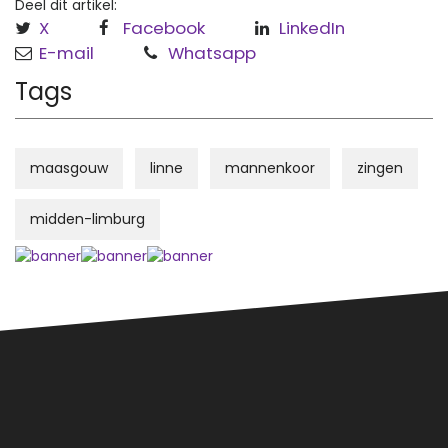
Deel dit artikel:
X
Facebook
LinkedIn
E-mail
Whatsapp
Tags
maasgouw
linne
mannenkoor
zingen
midden-limburg