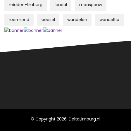
midden-limburg
leudal
maasgouw
roermond
beesel
wandelen
wandeltip
© Copyright 2026, DeltaLimburg.nl