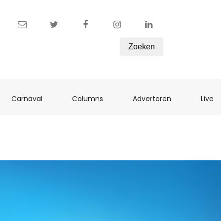
Zoeken
ent)
(current)
(current)
(current)
(c
Carnaval
Columns
Adverteren
Live