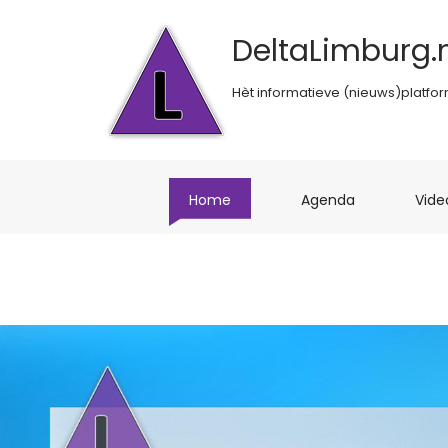
DeltaLimburg.n
Hèt informatieve (nieuws)platfo
(current)
(current)
Home
Agenda
Vide