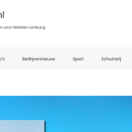
l
rm voor Midden-Limburg.
(current)
(current)
(current)
(curr
o's
Bedrijvennieuws
Sport
Schutterij