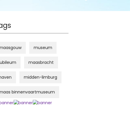
ags
maasgouw
museum
jubileum
maasbracht
haven
midden-limburg
maas binnenvaartmuseum