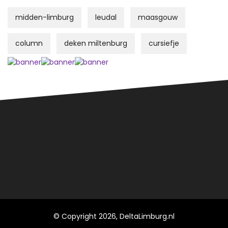
midden-limburg
leudal
maasgouw
column
deken miltenburg
cursiefje
© Copyright 2026, DeltaLimburg.nl