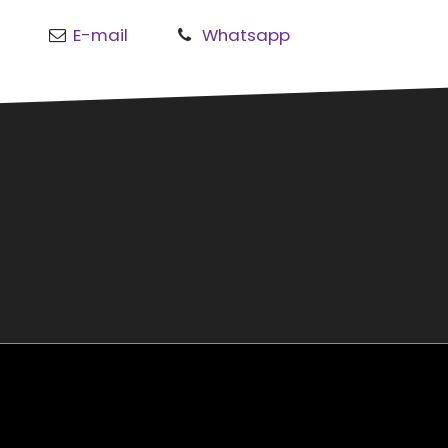
E-mail
Whatsapp
o
al
rmond
sgouw