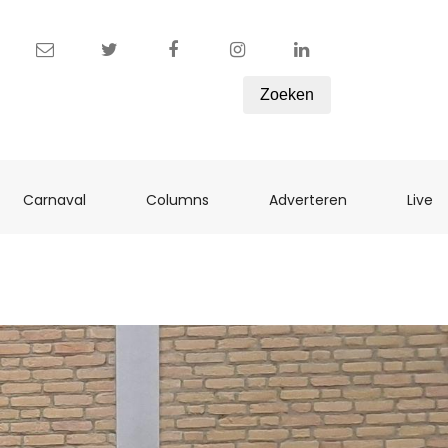
Zoeken
ent)
(current)
(current)
(current)
(c
Carnaval
Columns
Adverteren
Live