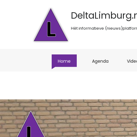
DeltaLimburg.n
Hèt informatieve (nieuws)platfo
(current)
(current)
Home
Agenda
Vide