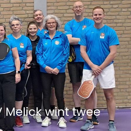
V Melick wint twee