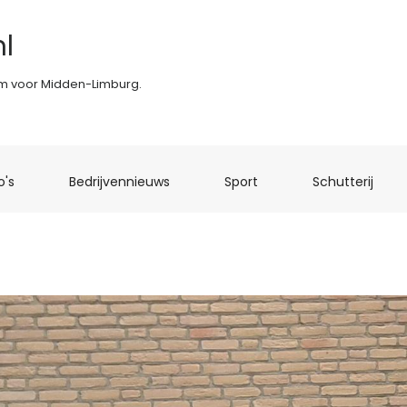
l
rm voor Midden-Limburg.
(current)
(current)
(current)
(curr
o's
Bedrijvennieuws
Sport
Schutterij