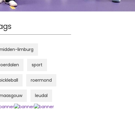
ags
midden-limburg
roerdalen
sport
pickleball
roermond
maasgouw
leudal