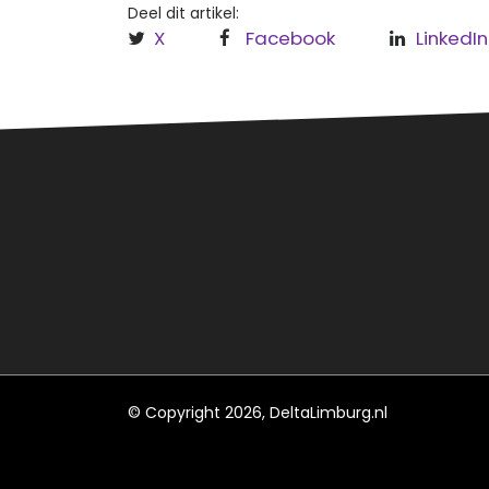
Deel dit artikel:
X
Facebook
LinkedIn
Over
Regi
Hèt informatieve (nieuws)platform
Leud
voor Roermond, Leudal en
Maasgouw.
Roe
Maa
© Copyright 2026, DeltaLimburg.nl