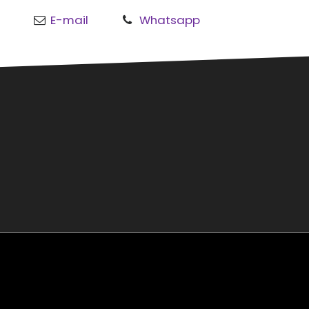
E-mail
Whatsapp
o
al
rmond
sgouw