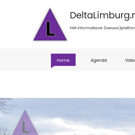
DeltaLimburg.n
Hèt informatieve (nieuws)platfo
(current)
(current)
Home
Agenda
Vide