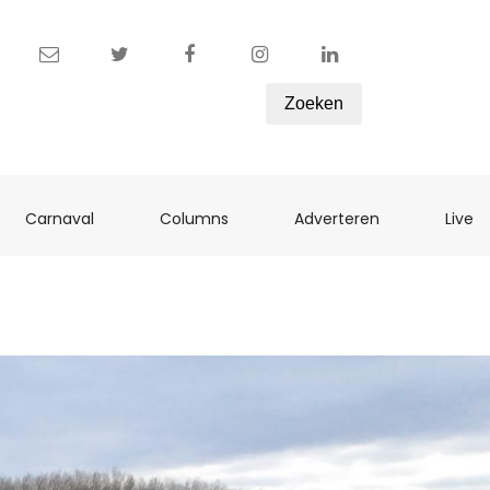
Zoeken
ent)
(current)
(current)
(current)
(c
Carnaval
Columns
Adverteren
Live