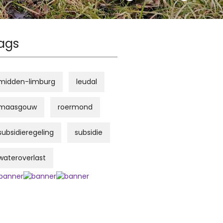
ags
midden-limburg
leudal
maasgouw
roermond
subsidieregeling
subsidie
wateroverlast