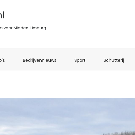
l
rm voor Midden-Limburg.
(current)
(current)
(current)
(curr
o's
Bedrijvennieuws
Sport
Schutterij