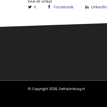
Deel dit artikel:
X
Facebook
LinkedIn
Over
Regi
Hèt informatieve (nieuws)platform
Leud
voor Roermond, Leudal en
Maasgouw.
Roe
Maa
© Copyright 2026, DeltaLimburg.nl