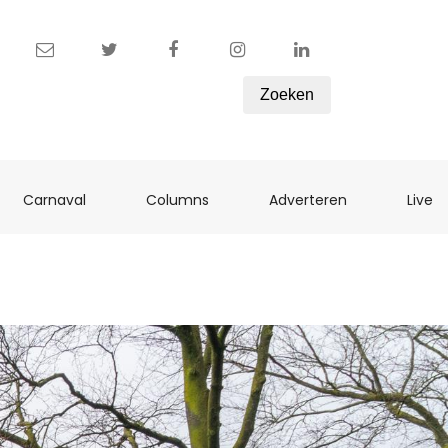
Zoeken
ent)
(current)
(current)
(current)
(c
Carnaval
Columns
Adverteren
Live