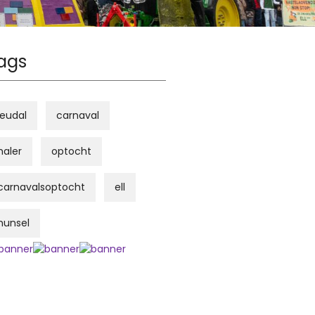
ags
leudal
carnaval
haler
optocht
carnavalsoptocht
ell
hunsel