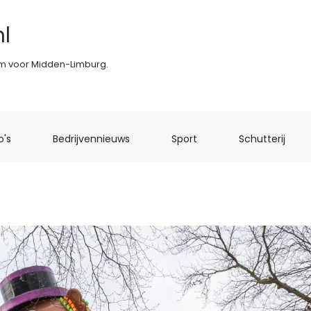
l
rm voor Midden-Limburg.
(current)
(current)
(current)
(curr
o's
Bedrijvennieuws
Sport
Schutterij