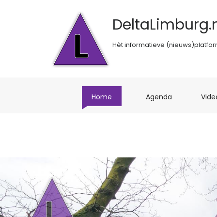
DeltaLimburg.n
Hèt informatieve (nieuws)platfo
(current)
(current)
Home
Agenda
Vide