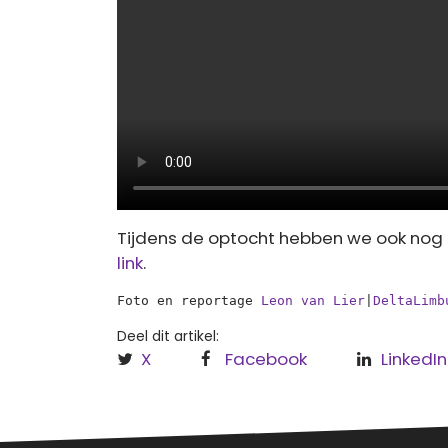
Tijdens de optocht hebben we ook nog e
link
.
Foto en reportage 
Leon van Lier
|
DeltaLimb
Deel dit artikel:
X
Facebook
LinkedIn