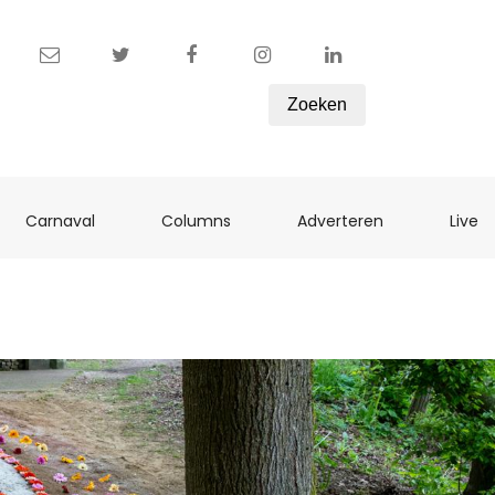
Zoeken
ent)
(current)
(current)
(current)
(c
Carnaval
Columns
Adverteren
Live