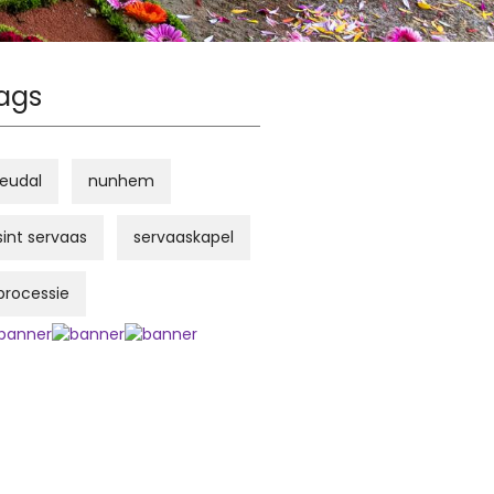
ags
leudal
nunhem
sint servaas
servaaskapel
processie