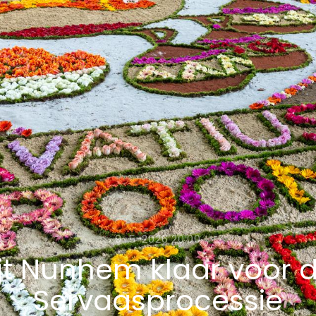
9-5-2026 20:00
t Nunhem klaar voor de 
Servaasprocessie