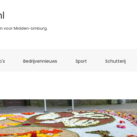
l
rm voor Midden-Limburg.
(current)
(current)
(current)
(curr
o's
Bedrijvennieuws
Sport
Schutterij