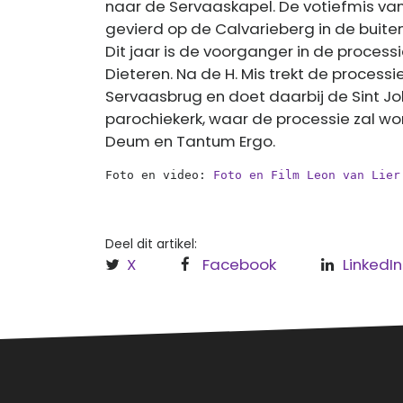
naar de Servaaskapel. De votiefmis van 
gevierd op de Calvarieberg in de buiten
Dit jaar is de voorganger in de proces
Dieteren. Na de H. Mis trekt de process
Servaasbrug en doet daarbij de Sint Jo
parochiekerk, waar de processie zal wo
Deum en Tantum Ergo.
Foto en video: 
Foto en Film Leon van Lier
Deel dit artikel:
X
Facebook
LinkedIn
Over
Regi
Hèt informatieve (nieuws)platform
Leud