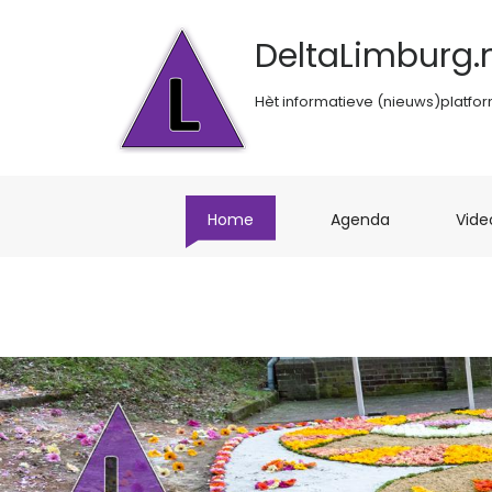
DeltaLimburg.n
Hèt informatieve (nieuws)platfo
(current)
(current)
Home
Agenda
Vide