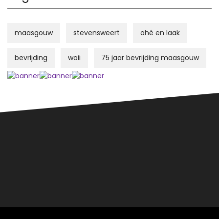
maasgouw
stevensweert
ohé en laak
bevrijding
woii
75 jaar bevrijding maasgouw