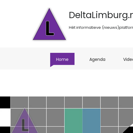
DeltaLimburg.n
Hèt informatieve (nieuws)platfo
(current)
(current)
Home
Agenda
Vide