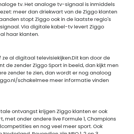
aloge tv. Het analoge tv-signaal is inmiddels
gezet: meer dan driekwart van de Ziggo klanten
maanden stopt Ziggo ook in de laatste regio's
ignaal. Via digitale kabel-tv levert Ziggo
 al haar klanten.
ze al digitaal televisiekijken.Dit kan door de
ijnt de zender Ziggo Sport in beeld, dan kijkt men
dere zender te zien, dan wordt er nog analoog
 ziggo.nl/schakelmee meer informatie vinden
ale ontvangst krijgen Ziggo klanten er ook
rt, met onder andere live Formule 1, Champions
competities en nog veel meer sport. Ook
 Nederland. Bovendien zijn NPO 1, 2 en 3