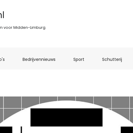
l
rm voor Midden-Limburg.
(current)
(current)
(current)
(curr
o's
Bedrijvennieuws
Sport
Schutterij