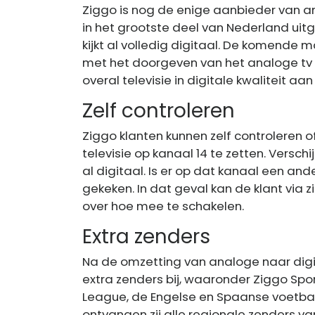
Ziggo is nog de enige aanbieder van an
in het grootste deel van Nederland uit
kijkt al volledig digitaal. De komende 
met het doorgeven van het analoge tv s
overal televisie in digitale kwaliteit aan
Zelf controleren
Ziggo klanten kunnen zelf controleren of 
televisie op kanaal 14 te zetten. Versch
al digitaal. Is er op dat kanaal een an
gekeken. In dat geval kan de klant via
over hoe mee te schakelen.
Extra zenders
Na de omzetting van analoge naar digit
extra zenders bij, waaronder Ziggo Spo
League, de Engelse en Spaanse voetbal
ontvangen zij alle regionale zenders van