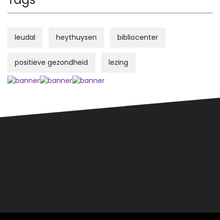
leudal
heythuysen
bibliocenter
positieve gezondheid
lezing