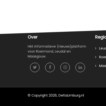
Over
Regi
Hèt informatieve (nieuws)platform
Leud
voor Roermond, Leudal en
Maasgouw.
Roe
Maa
© Copyright 2026, DeltaLimburg.nl