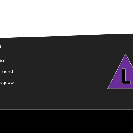
o
al
rmond
sgouw