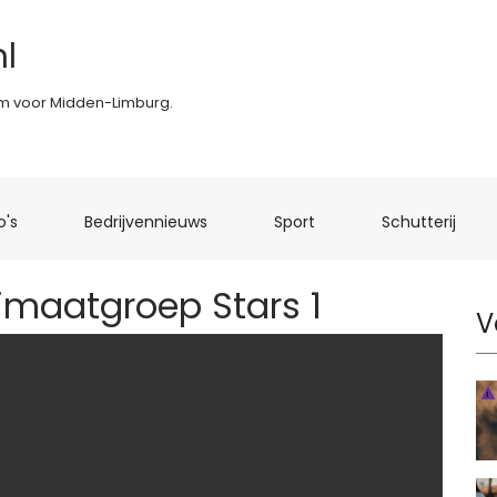
l
rm voor Midden-Limburg.
(current)
(current)
(current)
(curr
o's
Bedrijvennieuws
Sport
Schutterij
limaatgroep Stars 1
V