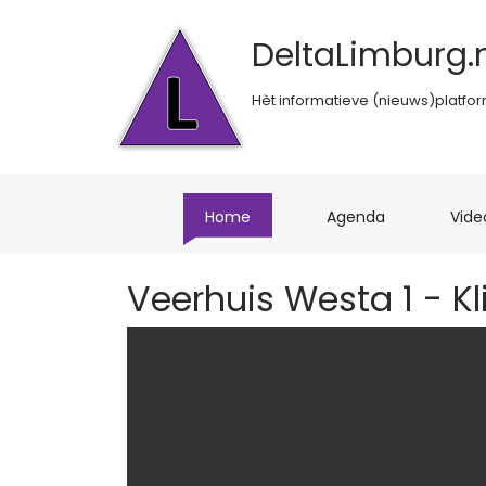
DeltaLimburg.n
Hèt informatieve (nieuws)platfo
(current)
(current)
Home
Agenda
Vide
Veerhuis Westa 1 - K