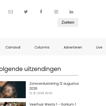
Zoeken
ent)
(current)
(current)
(current)
(c
Carnaval
Columns
Adverteren
Live
olgende uitzendingen
Zonsverduistering 12 augustus
2026
12-8-2026 19:00
Veerhuis Westa 1 - Gorkum 1