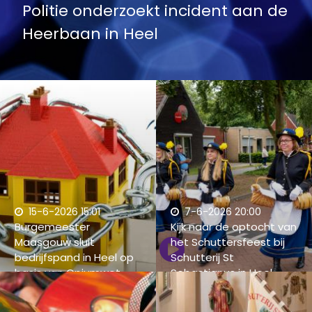
Politie onderzoekt incident aan de
Heerbaan in Heel
15-6-2026 15:01
7-6-2026 20:00
Burgemeester
Kijk naar de optocht van
Maasgouw sluit
het Schuttersfeest bij
bedrijfspand in Heel op
Schutterij St
basis van Opiumwet
Sebastianus in Heel