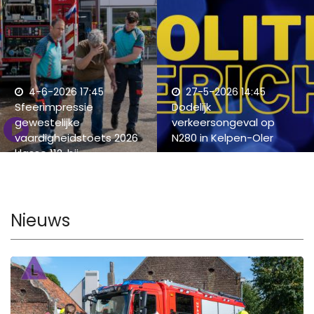
4-6-2026 17:45
27-5-2026 14:45
Sfeerimpressie
Dodelijk
gewestelijke
verkeersongeval op
vaardigheidstoets 2026
N280 in Kelpen-Oler
klasse 112, bij
Brandweerpost Roggel
Nieuws