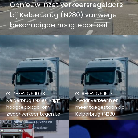
Opnieuw inzet verkeersregelaars
bij Kelperbrug (N280) vanwege
beschadigde hoogteportaal
7-7-2026 10:38
9-6-2026 15:17
Kelperbrug (N280) krijgt
Zwaar verkeer niet
hoogteportaal om
meer toegestaan op
zwaar verkeer tegen te
Kelperbrug (N280)
houden
vanwege slijtage aan
brug