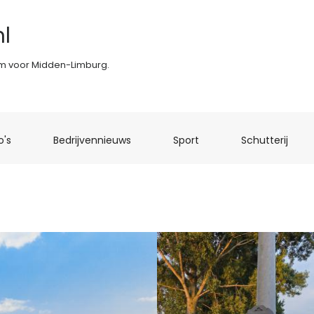
l
rm voor Midden-Limburg.
(current)
(current)
(current)
(curr
o's
Bedrijvennieuws
Sport
Schutterij