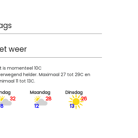
ags
et weer
t is momenteel 10C
erwegend helder. Maximaal 27 tot 29C en
nimaal 11 tot 13C.
ndag
Maandag
Dinsdag
32
28
26
18
12
13