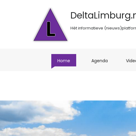
DeltaLimburg.n
Hèt informatieve (nieuws)platfo
(current)
(current)
Home
Agenda
Vide