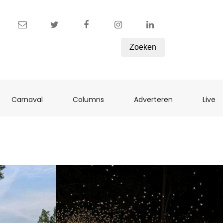
Zoeken
ent)
(current)
(current)
(current)
(c
Carnaval
Columns
Adverteren
Live