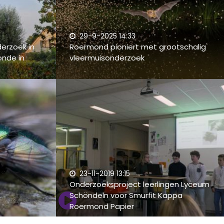
29-9-2025 14:33
erzoek in
Roermond pioniert met grootschalig
nde in
vleermuisonderzoek
23-11-2019 13:15
Onderzoeksproject leerlingen Lyceum
Schöndeln voor Smurfit Kappa
Roermond Papier