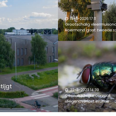
19-5-2026 17:11
Grootschalig vleermuisond
Roermond gaat tweede ro
ijgt
22-3-2023 14:39
Geen duidelijke oorzaak
vliegenoverlast in Linne