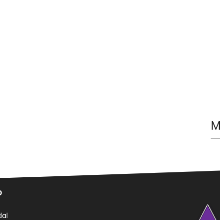
M
o
al