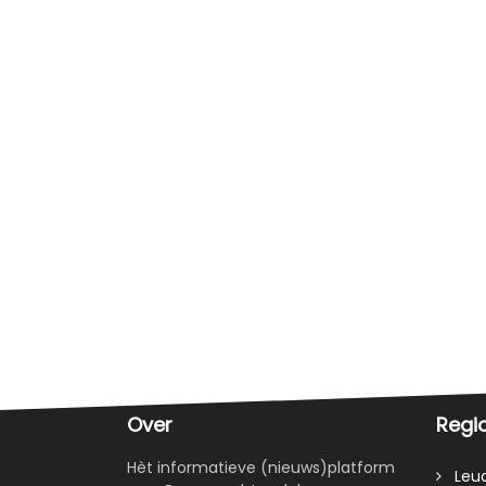
Over
Regi
Hèt informatieve (nieuws)platform
Leud