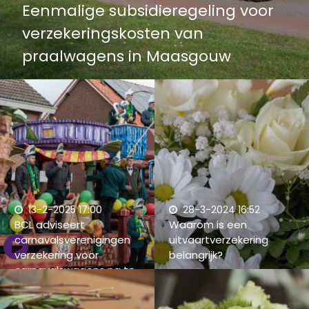
Eenmalige subsidieregeling voor
verzekeringskosten van
praalwagens in Maasgouw
13-2-2025 17:00
28-3-2024 16:52
BCL adviseert
Waarom is een
carnavalsverenigingen
uitvaartverzekering
verzekering voor
belangrijk?
carnavalswagens na te
kijken