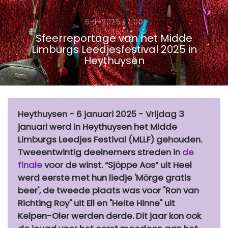
6-1-2025 17:00
Sfeerreportage van het Midde
Limburgs Leedjesfestival 2025 in
Heythuysen
Heythuysen - 6 januari 2025 - Vrijdag 3
januari werd in Heythuysen het Midde
Limburgs Leedjes Festival (MLLF) gehouden.
Tweeentwintig deelnemers streden in
de
finale
voor de winst. “Sjöppe Aos” uit Heel
werd eerste met hun liedje 'Mörge gratis
beer', de tweede plaats was voor "Ron van
Richting Roy" uit Ell en "Heite Hinne" uit
Kelpen-Oler werden derde. Dit jaar kon ook