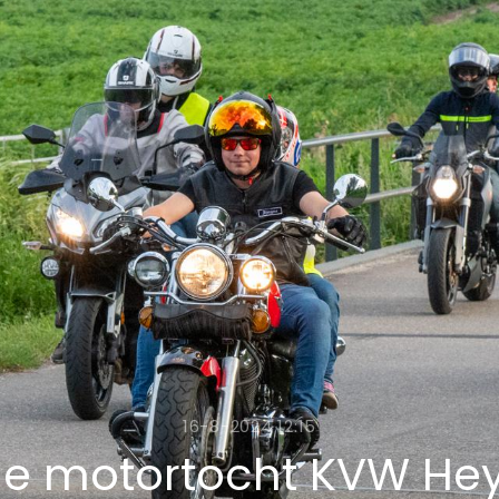
16-8-2024 12:15
ge motortocht KVW He