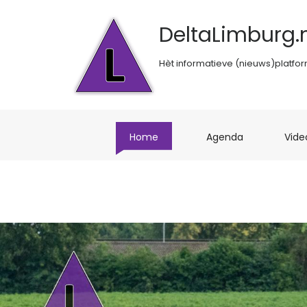
DeltaLimburg.n
Hèt informatieve (nieuws)platfo
(current)
(current)
Home
Agenda
Vide