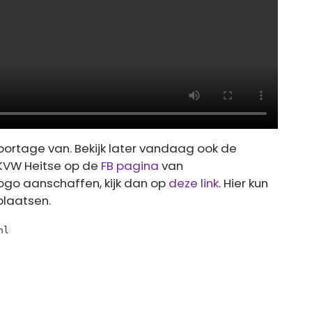
portage van. Bekijk later vandaag ook de
KVW Heitse op de
FB pagina
van
 logo aanschaffen, kijk dan op
deze link
. Hier kun
 plaatsen.
nl