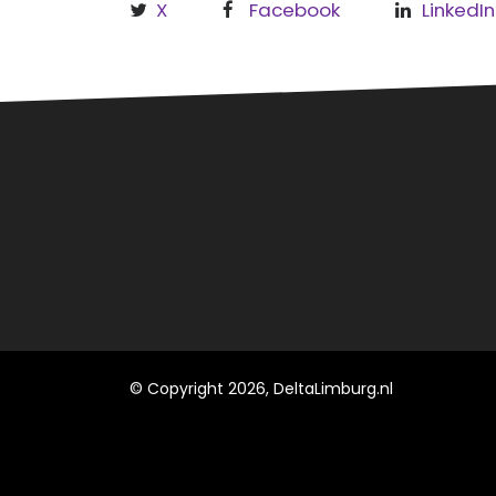
X
Facebook
LinkedIn
Over
Regi
Hèt informatieve (nieuws)platform
Leud
voor Roermond, Leudal en
Maasgouw.
Roe
Maa
© Copyright 2026, DeltaLimburg.nl