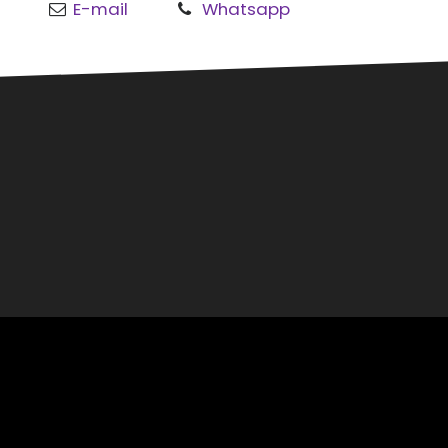
E-mail
Whatsapp
o
al
rmond
sgouw