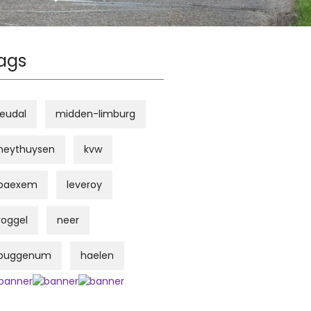
ags
leudal
midden-limburg
heythuysen
kvw
baexem
leveroy
roggel
neer
buggenum
haelen