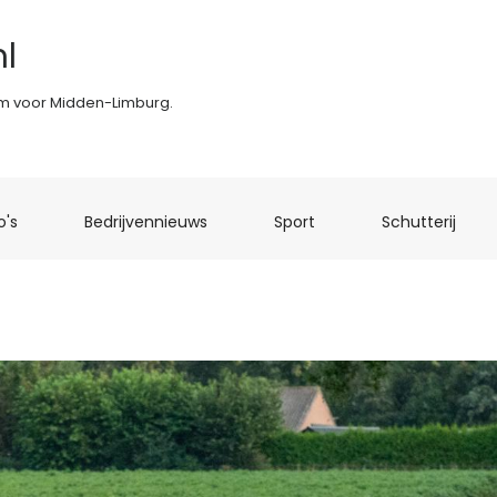
l
rm voor Midden-Limburg.
(current)
(current)
(current)
(curr
o's
Bedrijvennieuws
Sport
Schutterij