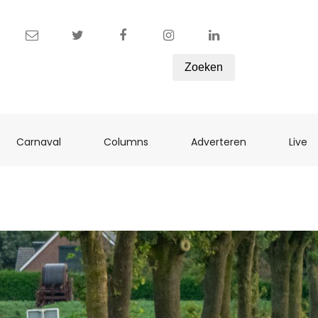
Zoeken
ent)
(current)
(current)
(current)
(c
Carnaval
Columns
Adverteren
Live