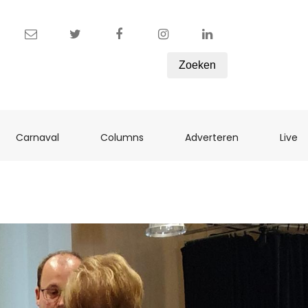
Zoeken
ent)
(current)
(current)
(current)
(c
Carnaval
Columns
Adverteren
Live