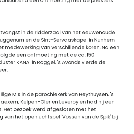
 aansluitend een ontmoeting met de priesters
ntvangst in de ridderzaal van het eeuwenoude
an Buggenum en de Sint-Servaaskapel in Nunhem
t medewerking van verschillende koren. Na een
 volgde een ontmoeting met de ca. 150
cluster KANA in Roggel. 's Avonds vierde de
eer.
ige Mis in de parochiekerk van Heythuysen. 's
aexem, Kelpen-Oler en Leveroy en had hij een
s. Het bezoek werd afgesloten met het
g van het openluchtspel 'Vossen van de Spik' bij