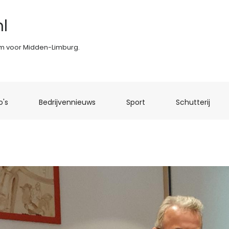
l
rm voor Midden-Limburg.
(current)
(current)
(current)
(curr
o's
Bedrijvennieuws
Sport
Schutterij