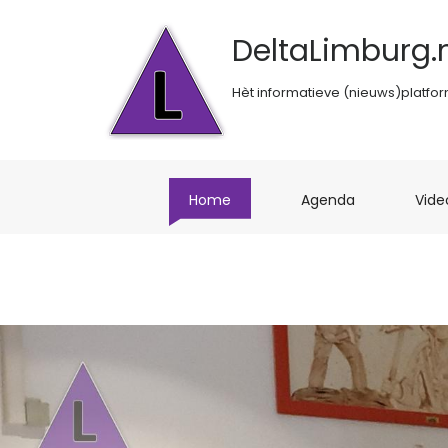
DeltaLimburg.n
Hèt informatieve (nieuws)platfo
(current)
(current)
Home
Agenda
Vide