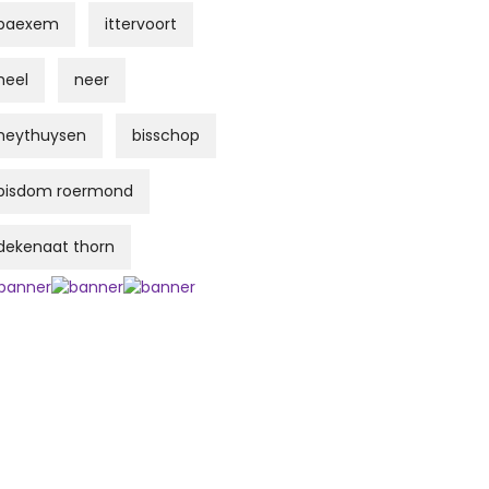
baexem
ittervoort
heel
neer
heythuysen
bisschop
bisdom roermond
dekenaat thorn