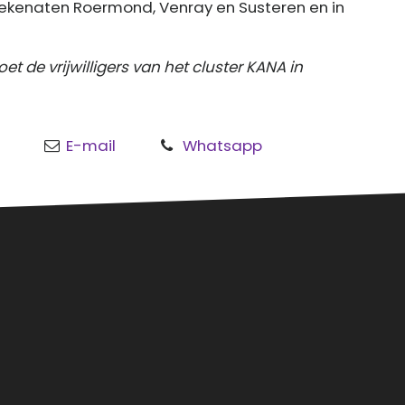
ekenaten Roermond, Venray en Susteren en in
t de vrijwilligers van het cluster KANA in
E-mail
Whatsapp
o
al
rmond
sgouw