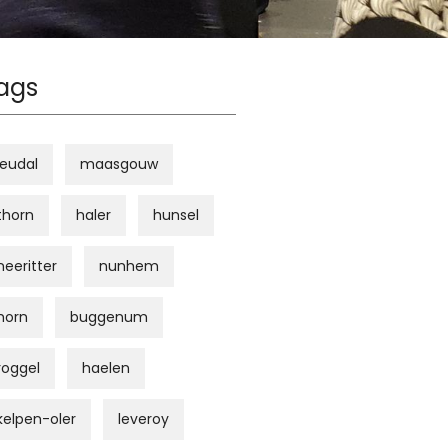
ags
leudal
maasgouw
thorn
haler
hunsel
neeritter
nunhem
horn
buggenum
roggel
haelen
kelpen-oler
leveroy