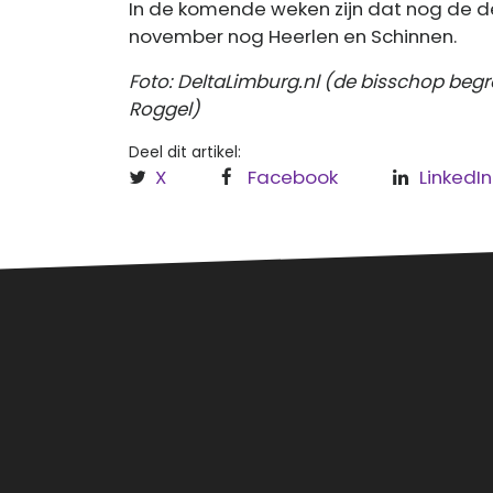
In de komende weken zijn dat nog de d
november nog Heerlen en Schinnen.
Foto: DeltaLimburg.nl (de bisschop begroe
Roggel)
Deel dit artikel:
X
Facebook
LinkedIn
Over
Regi
Hèt informatieve (nieuws)platform
Leud
voor Roermond, Leudal en
Maasgouw.
Roe
Maa