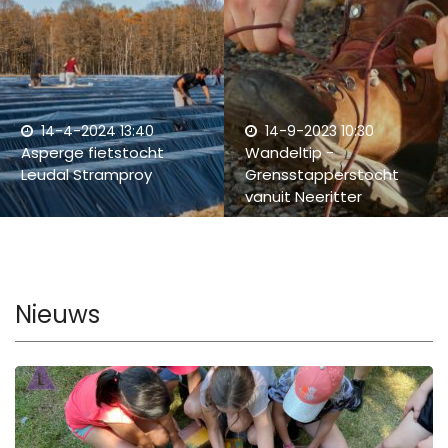
14-4-2024 13:40
14-9-2023 10:30
Asperge fietstocht
Wandeltip -
Leudal Stramproy
Grensstapperstocht
vanuit Neeritter
Nieuws