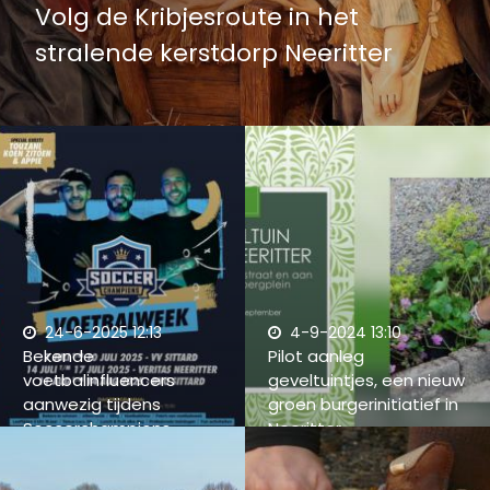
Volg de Kribjesroute in het
stralende kerstdorp Neeritter
24-6-2025 12:13
4-9-2024 13:10
Bekende
Pilot aanleg
voetbalinfluencers
geveltuintjes, een nieuw
aanwezig tijdens
groen burgerinitiatief in
Soccerchampions
Neeritter
Voetbalweek in
Neeritter