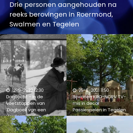
Drie personen aangehouden na
reeks berovingen in Roermond,
Swalmen en Tegelen
12-9-2022 12:30
25-6-2021 11:50
Dagtocht - In de
Bijwonen KRO-NCRV TV-
voetstappen van
mis in decor
'Dagboek van een
Passiespelen in Tegelen
Herdershond'