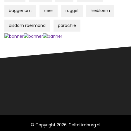
buggenum
neer
roggel
heibloem
bisdom roermond
parochie
© Copyright 2026, DeltaLimburg.nl