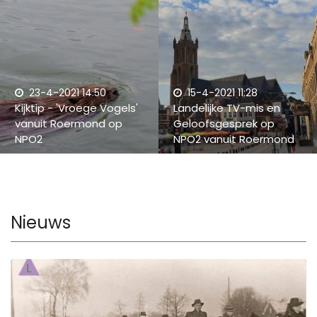
23-4-2021 14:50
15-4-2021 11:28
Kijktip - 'Vroege Vogels'
Landelijke TV-mis en
vanuit Roermond op
Geloofsgesprek op
NPO2
NPO2 vanuit Roermond
Nieuws