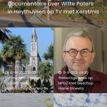
Documentaire over Witte Paters
in Heythuysen op TV met Kerstmis
16-9-2022 10:00
11-9-2021 09:30
TV-mis NPO 2 vanuit
Geloofsgesprek op
Lourdes met
NPO2 met bisschop
hulpbisschop Everard de
Harrie Smeets
Jong van Bisdom
Roermond