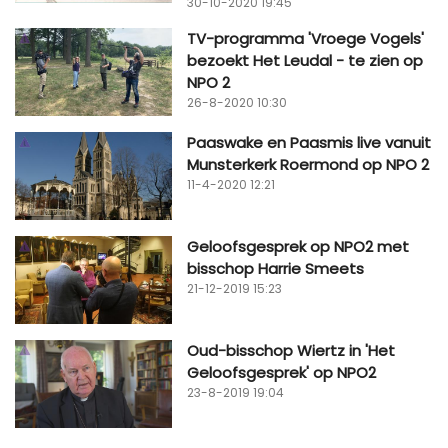
30-10-2020 19:45
TV-programma 'Vroege Vogels'
bezoekt Het Leudal - te zien op
NPO 2
26-8-2020 10:30
Paaswake en Paasmis live vanuit
Munsterkerk Roermond op NPO 2
11-4-2020 12:21
Geloofsgesprek op NPO2 met
bisschop Harrie Smeets
21-12-2019 15:23
Oud-bisschop Wiertz in 'Het
Geloofsgesprek' op NPO2
23-8-2019 19:04