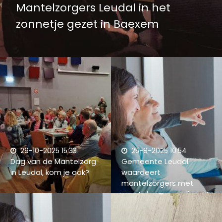
Mantelzorgers Leudal in het
zonnetje gezet in Baexem
29-10-2025 15:33
25-8-2025 10:54
Dag van de Mantelzorg
Gemeente Leudal
in Leudal, kom je ook?
waardeert
mantelzorgers met
mantelzorgcompliment
en mantelzorgattentie