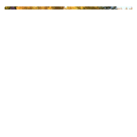
Drieluik 'Blijf in Balans' voor mantelzorgers - #3
Mindfulness
28-2-2021 13:30
Midden- en Noord-Limburg - 28 februari 2021 - Synthese
organiseert speciaal voor mantelzorgers een digitaal
drieluik over inspanning versus ontspanning. Op maandag 8
maart wordt de derde digitale workshop georganiseerd
met als thema Mindfulness. Ingrid van Straten laat je
kennismaken met Mindfulness. Mindfulness kan helpen
meer grip te krijgen op je leven en ervoor zorgen dat je
minder druk ervaart.