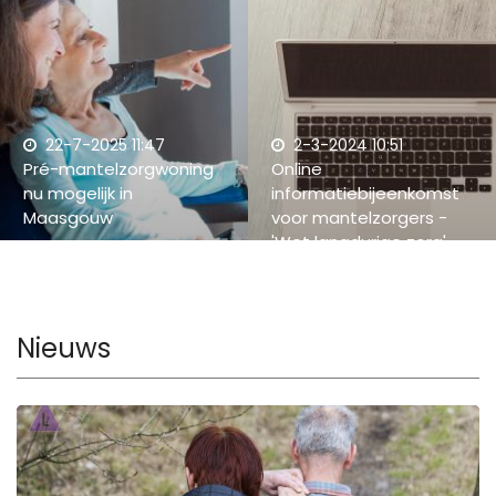
22-7-2025 11:47
2-3-2024 10:51
Pré-mantelzorgwoning
Online
nu mogelijk in
informatiebijeenkomst
Maasgouw
voor mantelzorgers -
'Wet langdurige zorg'
Nieuws